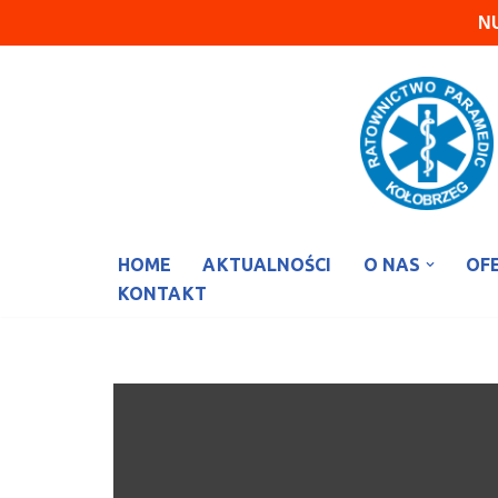
N
Przejdź
do
treści
HOME
AKTUALNOŚCI
O NAS
OF
KONTAKT