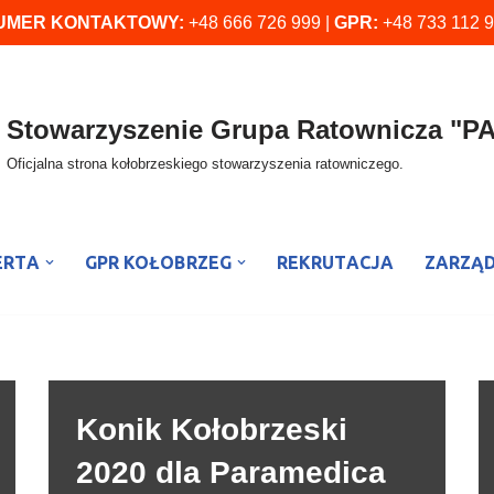
UMER KONTAKTOWY:
+48 666 726 999 |
GPR:
+48 733 112 
Stowarzyszenie Grupa Ratownicza "
Oficjalna strona kołobrzeskiego stowarzyszenia ratowniczego.
ERTA
GPR KOŁOBRZEG
REKRUTACJA
ZARZĄ
Konik Kołobrzeski
2020 dla Paramedica