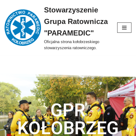
Stowarzyszenie
Przejdź
Grupa Ratownicza
do
treści
"PARAMEDIC"
Oficjalna strona kołobrzeskiego
stowarzyszenia ratowniczego.
GPR
KOŁOBRZEG