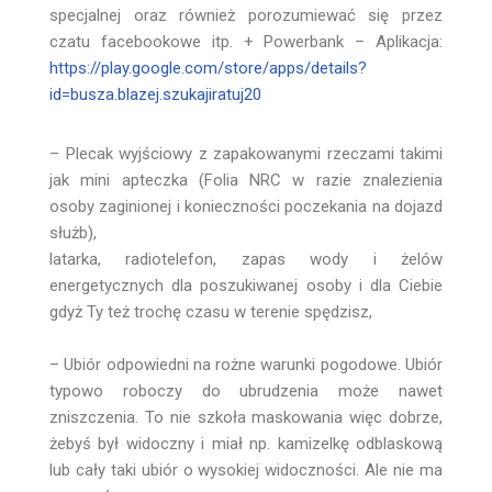
specjalnej oraz również porozumiewać się przez
czatu facebookowe itp. + Powerbank – Aplikacja:
https://play.google.com/store/apps/details?
id=busza.blazej.szukajiratuj20
– Plecak wyjściowy z zapakowanymi rzeczami takimi
jak mini apteczka (Folia NRC w razie znalezienia
osoby zaginionej i konieczności poczekania na dojazd
służb),
latarka, radiotelefon, zapas wody i żelów
energetycznych dla poszukiwanej osoby i dla Ciebie
gdyż Ty też trochę czasu w terenie spędzisz,
– Ubiór odpowiedni na rożne warunki pogodowe. Ubiór
typowo roboczy do ubrudzenia może nawet
zniszczenia. To nie szkoła maskowania więc dobrze,
żebyś był widoczny i miał np. kamizelkę odblaskową
lub cały taki ubiór o wysokiej widoczności. Ale nie ma