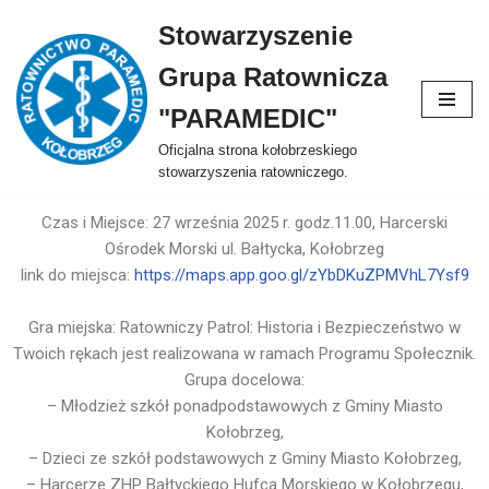
Stowarzyszenie
Przejdź
Grupa Ratownicza
do
treści
"PARAMEDIC"
Oficjalna strona kołobrzeskiego
stowarzyszenia ratowniczego.
Czas i Miejsce: 27 września 2025 r. godz.11.00, Harcerski
Ośrodek Morski ul. Bałtycka, Kołobrzeg
link do miejsca:
https://maps.app.goo.gl/zYbDKuZPMVhL7Ysf9
Gra miejska: Ratowniczy Patrol: Historia i Bezpieczeństwo w
Twoich rękach jest realizowana w ramach Programu Społecznik.
Grupa docelowa:
– Młodzież szkół ponadpodstawowych z Gminy Miasto
Kołobrzeg,
– Dzieci ze szkół podstawowych z Gminy Miasto Kołobrzeg,
– Harcerze ZHP Bałtyckiego Hufca Morskiego w Kołobrzegu,