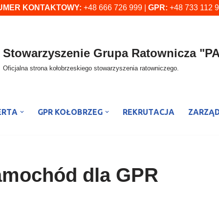
UMER KONTAKTOWY:
+48 666 726 999 |
GPR:
+48 733 112 
Stowarzyszenie Grupa Ratownicza "
Oficjalna strona kołobrzeskiego stowarzyszenia ratowniczego.
ERTA
GPR KOŁOBRZEG
REKRUTACJA
ZARZĄ
samochód dla GPR