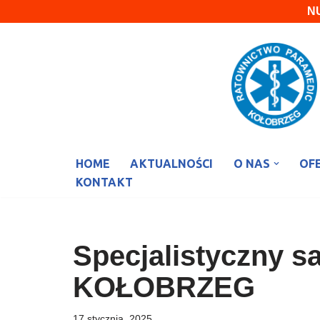
N
Przejdź
do
treści
HOME
AKTUALNOŚCI
O NAS
OF
KONTAKT
Specjalistyczny 
KOŁOBRZEG
17 stycznia, 2025